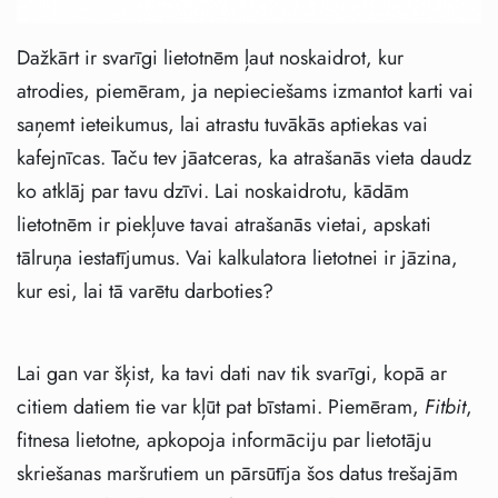
Dažkārt ir svarīgi lietotnēm ļaut noskaidrot, kur
atrodies, piemēram, ja nepieciešams izmantot karti vai
saņemt ieteikumus, lai atrastu tuvākās aptiekas vai
kafejnīcas. Taču tev jāatceras, ka atrašanās vieta daudz
ko atklāj par tavu dzīvi. Lai noskaidrotu, kādām
lietotnēm ir piekļuve tavai atrašanās vietai, apskati
tālruņa iestatījumus. Vai kalkulatora lietotnei ir jāzina,
kur esi, lai tā varētu darboties?
Lai gan var šķist, ka tavi dati nav tik svarīgi, kopā ar
citiem datiem tie var kļūt pat bīstami. Piemēram,
Fitbit
,
fitnesa lietotne, apkopoja informāciju par lietotāju
skriešanas maršrutiem un pārsūtīja šos datus trešajām