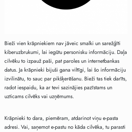
Bieži vien krāpniekiem nav jāveic smalki un sarežģīti
kiberuzbrukumi, lai iegūtu personisku informāciju. Daļa
cilvēku to izpauž paši, pat paroles un internetbankas
datus. Ja krāpnieki bijuši gana viltīgi, lai šo informāciju
izvilinātu, to sauc par pikšķerēšanu. Bieži tas tiek darīts,
radot iespaidu, ka ar tevi sazinājies pazīstams un
uzticams cilvēks vai uzņēmums.
Krāpnieki to dara, piemēram, atdarinot viņu e-pasta
adresi. Vai, saņemot e-pastu no kāda cilvēka, tu parasti