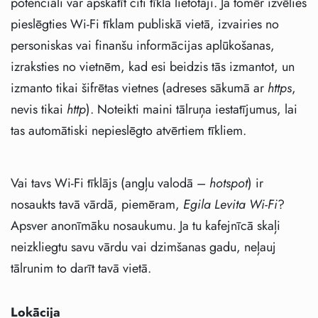
potenciāli var apskatīt citi tīkla lietotāji. Ja tomēr izvēlies
pieslēgties Wi-Fi tīklam publiskā vietā, izvairies no
personiskas vai finanšu informācijas aplūkošanas,
izraksties no vietnēm, kad esi beidzis tās izmantot, un
izmanto tikai šifrētas vietnes (adreses sākumā ar
https
,
nevis tikai
http
). Noteikti maini tālruņa iestatījumus, lai
tas automātiski nepieslēgto atvērtiem tīkliem.
Vai tavs Wi-Fi tīklājs (angļu valodā –
hotspot
) ir
nosaukts tavā vārdā, piemēram,
Egila Levita Wi-Fi
?
Apsver anonīmāku nosaukumu. Ja tu kafejnīcā skaļi
neizkliegtu savu vārdu vai dzimšanas gadu, neļauj
tālrunim to darīt tavā vietā.
Lokācija