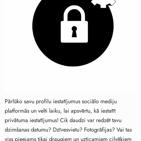
Pārlūko savu profilu iestatījumus sociālo mediju
platformās un velti laiku, lai apsvērtu, kā iestatīt
privātuma iestatījumus! Cik daudzi var redzēt tavu
dzimšanas datumu? Dzīvesvietu? Fotogrāfijas? Vai tas
viss pieejams tikai draugiem un uzticamiem cilvēkiem