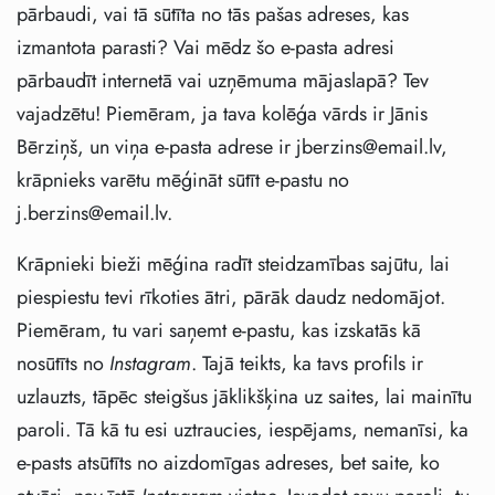
pārbaudi, vai tā sūtīta no tās pašas adreses, kas
izmantota parasti? Vai mēdz šo e-pasta adresi
pārbaudīt internetā vai uzņēmuma mājaslapā? Tev
vajadzētu! Piemēram, ja tava kolēģa vārds ir Jānis
Bērziņš, un viņa e-pasta adrese ir jberzins@email.lv,
krāpnieks varētu mēģināt sūtīt e-pastu no
j.berzins@email.lv.
Krāpnieki bieži mēģina radīt steidzamības sajūtu, lai
piespiestu tevi rīkoties ātri, pārāk daudz nedomājot.
Piemēram, tu vari saņemt e-pastu, kas izskatās kā
nosūtīts no
Instagram
. Tajā teikts, ka tavs profils ir
uzlauzts, tāpēc steigšus jāklikšķina uz saites, lai mainītu
paroli. Tā kā tu esi uztraucies, iespējams, nemanīsi, ka
e-pasts atsūtīts no aizdomīgas adreses, bet saite, ko