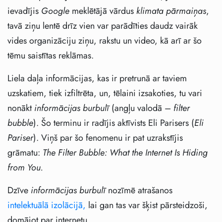
ievadījis
Google
meklētājā vārdus
klimata pārmaiņas
,
tavā ziņu lentē drīz vien var parādīties daudz vairāk
vides organizāciju ziņu, rakstu un video, kā arī ar šo
tēmu saistītas reklāmas.
Liela daļa informācijas, kas ir pretrunā ar taviem
uzskatiem, tiek izfiltrēta, un, tēlaini izsakoties, tu vari
nonākt
informācijas burbulī
(angļu valodā –
filter
bubble
). Šo terminu ir radījis aktīvists Eli Parisers (
Eli
Pariser
). Viņš par šo fenomenu ir pat uzrakstījis
grāmatu:
The Filter Bubble: What the Internet Is Hiding
from You.
Dzīve
informācijas burbulī
nozīmē atrašanos
intelektuālā izolācijā,
lai gan tas var šķist pārsteidzoši,
domājot par internetu.