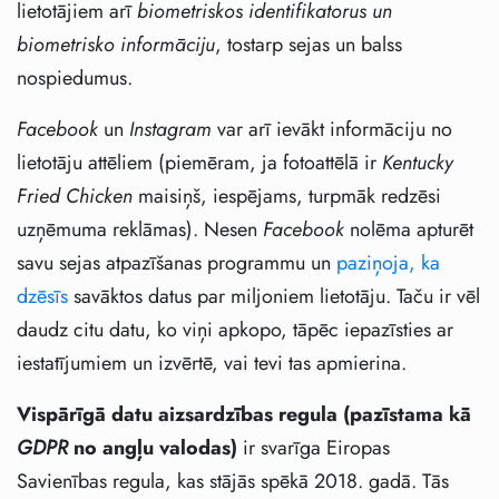
lietotājiem arī
biometriskos identifikatorus un
biometrisko informāciju
, tostarp sejas un balss
nospiedumus.
Facebook
un
Instagram
var arī ievākt informāciju no
lietotāju attēliem (piemēram, ja fotoattēlā ir
Kentucky
Fried Chicken
maisiņš, iespējams, turpmāk redzēsi
uzņēmuma reklāmas). Nesen
Facebook
nolēma apturēt
savu sejas atpazīšanas programmu un
paziņoja, ka
dzēsīs
savāktos datus par miljoniem lietotāju. Taču ir vēl
daudz citu datu, ko viņi apkopo, tāpēc iepazīsties ar
iestatījumiem un izvērtē, vai tevi tas apmierina.
Vispārīgā
datu aizsardzības regula (pazīstama kā
GDPR
no angļu valodas)
ir svarīga Eiropas
Savienības regula, kas stājās spēkā 2018. gadā. Tās