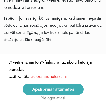
atvēri, nav īstā
Instagram
vietne. Ievadot savu paroli, tu
to nodosi krāpniekiem.
Tāpēc ir ļoti svarīgi būt uzmanīgam, kad saņem e-pasta
vēstules, ziņas sociālajos medijos un pat tālruņa zvanus.
Esi vēl uzmanīgāks, ja tev tiek ziņots par ārkārtas
situāciju un lūdz reaģēt ātri.
Paroles
Šī vietne izmanto sīkfailus, lai uzlabotu lietotāja
pieredzi.
Lasīt vairāk:
Lietošanas noteikumi
Apstiprināt atzīmētos
Pielāgot atlasi