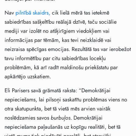
Nav
pilnībā skaidrs,
cik lielā mērā tas ietekmē
sabiedrības sašķeltību reālajā dzīvē, taču sociālie
mediji var izolēt no atšķirīgiem viedokļiem vai
informācijas par tēmām, kas tevi neizklaidē vai
neizraisa spēcīgas emocijas. Rezultātā tas var ierobežot
tavu informētību par citu sabiedrības locekļu
problēmām, kā arī radīt maldinošu priekšstatu par
apkārtējo uzskatiem.
Eli Parisers savā grāmatā raksta: “Demokrātijai
nepieciešams, lai pilsoņi saskatītu problēmas viens no
otra skatupunkta, bet tā vietā mēs arvien vairāk
noslēdzamies savos
burbuļos
. Demokrātijai
nepieciešama paļaušanās uz kopīgu realitāti, bet tā
vietā mums tiek piedāvāti paralēli, bet atsevišķi