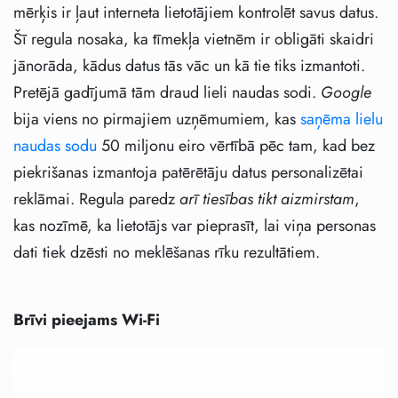
mērķis ir ļaut interneta lietotājiem kontrolēt savus datus.
Šī regula nosaka, ka tīmekļa vietnēm ir obligāti skaidri
jānorāda, kādus datus tās vāc un kā tie tiks izmantoti.
Pretējā gadījumā tām draud lieli naudas sodi.
Google
bija viens no pirmajiem uzņēmumiem, kas
saņēma lielu
naudas sodu
50 miljonu eiro vērtībā pēc tam, kad bez
piekrišanas izmantoja patērētāju datus personalizētai
reklāmai. Regula paredz
arī tiesības tikt aizmirstam
,
kas nozīmē, ka lietotājs var pieprasīt, lai viņa personas
dati tiek dzēsti no meklēšanas rīku rezultātiem.
Brīvi pieejams Wi-Fi