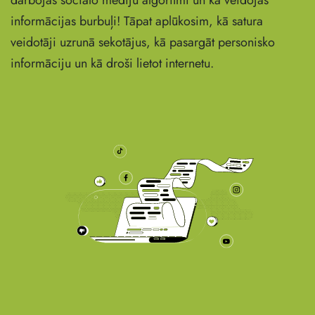
darbojas sociālo mediju algoritmi un kā veidojas
informācijas burbuļi! Tāpat aplūkosim, kā satura
veidotāji uzrunā sekotājus, kā pasargāt personisko
informāciju un kā droši lietot internetu.