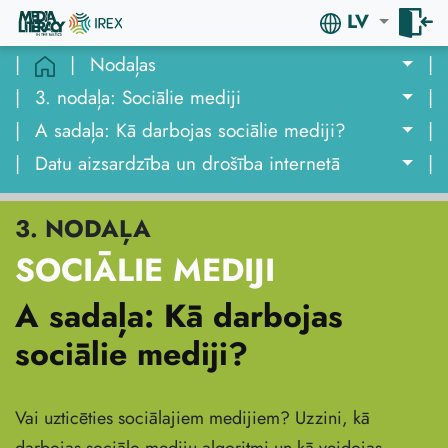
LV
|
|
Nodaļas
|
|
3. nodaļa: Sociālie mediji
|
|
A sadaļa: Kā darbojas sociālie mediji?
|
|
Datu aizsardzība un drošība internetā
|
3. NODAĻA
SOCIĀLIE MEDIJI
A sadaļa: Kā darbojas
sociālie mediji?
Vai uzticēties sociālajiem medijiem? Uzzini, kā