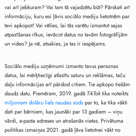
vai arī jebkuram? Vai tam tā vajadzētu būt? Pārskati arī
informāciju, kuru esi ļāvis sociālo mediju lietotnēm par
tevi apkopot! Vai vēlies, lai tās varētu izmantot sejas
atpazīšanas rīkus, ievācot datus no tavām fotogrāfijām
un video? Ja nē, atsakies, ja tas ir iespējams.
Sociālo mediju uzņēmumi izmanto tavus personas
datus, lai mērķtiecīgi atlasītu saturu un reklāmas, taču
daļu informācijas arī pārdod citiem. Tie apkopo tiešām
daudz datu. Piemēram, 2019. gadā
TikTok
tika noteikts
miljoniem dolāru liels naudas sods
par to, ka tika vākti
dati par bērniem, kas jaunāki par 13 gadiem – viņu
vārdi, e-pasta adreses un atrašanās vietas. Privātuma
politikas izmaiņas 2021. gadā ļāva lietotnei vākt no