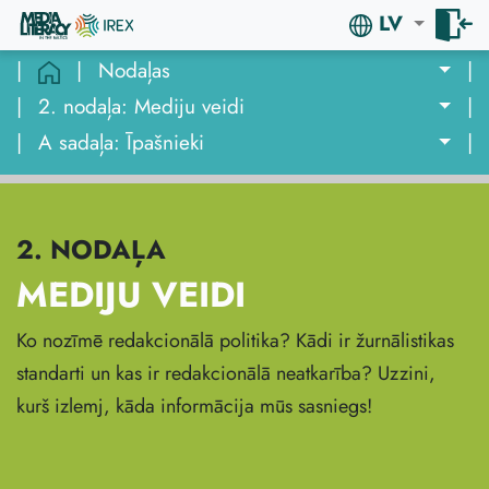
LV
|
|
Nodaļas
|
|
2. nodaļa: Mediju veidi
|
|
A sadaļa: Īpašnieki
|
2. NODAĻA
MEDIJU VEIDI
Ko nozīmē redakcionālā politika? Kādi ir žurnālistikas
standarti un kas ir redakcionālā neatkarība? Uzzini,
kurš izlemj, kāda informācija mūs sasniegs!