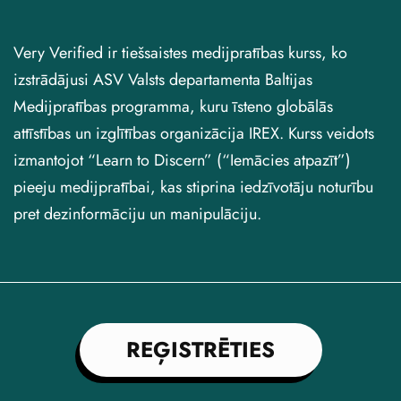
Very Verified ir tiešsaistes medijpratības kurss, ko
izstrādājusi ASV Valsts departamenta Baltijas
Medijpratības programma, kuru īsteno globālās
attīstības un izglītības organizācija IREX. Kurss veidots
izmantojot “Learn to Discern” (“Iemācies atpazīt”)
pieeju medijpratībai, kas stiprina iedzīvotāju noturību
pret dezinformāciju un manipulāciju.
REĢISTRĒTIES