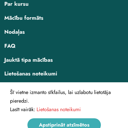
Par kursu
Mācību formāts
Nodaļas
FAQ
Jauktā tipa mācības
Lietošanas noteikumi
Šī vietne izmanto sīkfailus, lai uzlabotu lietotāja
pieredzi.
Lasīt vairāk:
Lietošanas noteikumi
IREX
Apstiprināt atzīmētos