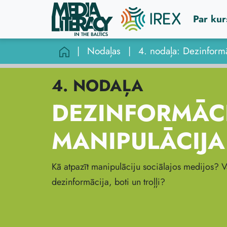
Par kur
|
Nodaļas
|
4. NODAĻA
DEZINFORMĀCI
MANIPULĀCIJA
Kā atpazīt manipulāciju sociālajos medijos? Va
dezinformācija, boti un troļļi?