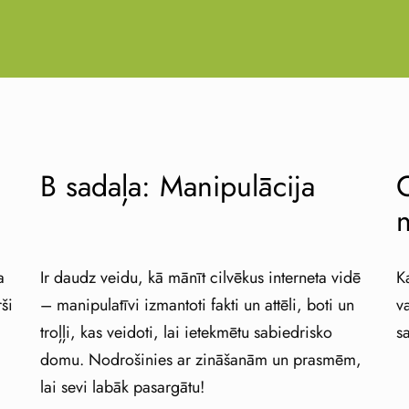
B sadaļa: Manipulācija
C
a
Ir daudz veidu, kā mānīt cilvēkus interneta vidē
K
ši
– manipulatīvi izmantoti fakti un attēli, boti un
v
troļļi, kas veidoti, lai ietekmētu sabiedrisko
s
domu. Nodrošinies ar zināšanām un prasmēm,
lai sevi labāk pasargātu!