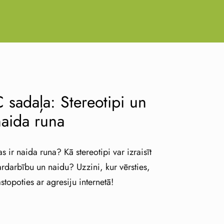
 sadaļa: Stereotipi un
naida runa
as ir naida runa? Kā stereotipi var izraisīt
ardarbību un naidu? Uzzini, kur vērsties,
astopoties ar agresiju internetā!