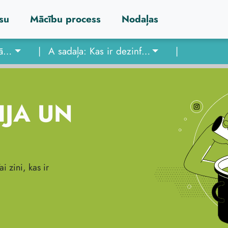
su
Mācību process
Nodaļas
4. nodaļa: Dezinformācija un manipulācija
|
A sadaļa: Kas ir dezinformācija?
|
JA UN
i zini, kas ir