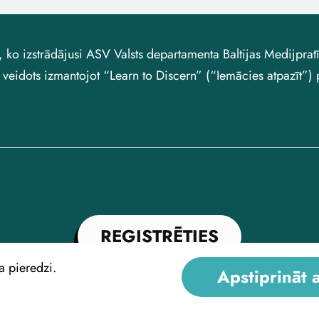
ss, ko izstrādājusi ASV Valsts departamenta Baltijas Medijpr
ss veidots izmantojot “Learn to Discern” (“Iemācies atpazīt”) 
REĢISTRĒTIES
ja pieredzi.
Apstiprināt 