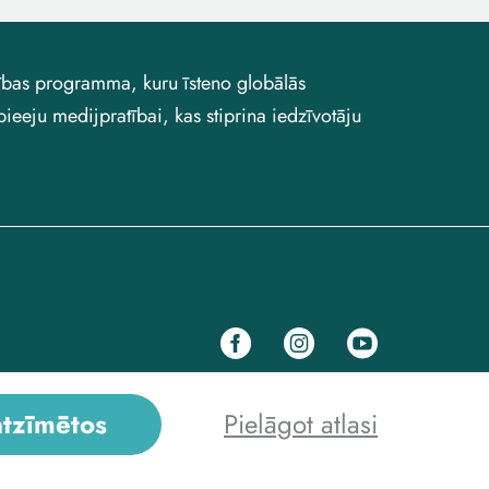
atības programma, kuru īsteno globālās
pieeju medijpratībai, kas stiprina iedzīvotāju
IREX
atzīmētos
Pielāgot atlasi
info@veryverified.eu