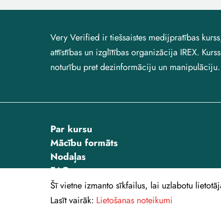
Very Verified ir tiešsaistes medijpratības kur
attīstības un izglītības organizācija IREX. Kur
noturību pret dezinformāciju un manipulāciju.
Par kursu
Mācību formāts
Nodaļas
FAQ
Jauktā tipa mācības
Šī vietne izmanto sīkfailus, lai uzlabotu lietotā
Lietošanas noteikumi
Lasīt vairāk:
Lietošanas noteikumi