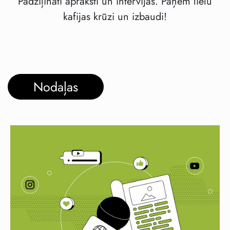
Padziļināti apraksti un intervijas. Paņem lielu
kafijas krūzi un izbaudi!
Nodaļas