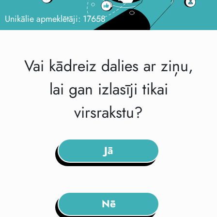
Unikālie apmeklētāji: 17658
Vai kādreiz dalies ar ziņu,
lai gan izlasīji tikai
virsrakstu?
Jā
Nē