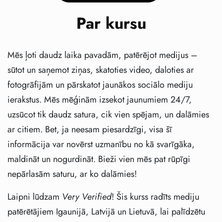
Par kursu
Mēs ļoti daudz laika pavadām, patērējot medijus –
sūtot un saņemot ziņas, skatoties video, daloties ar
fotogrāfijām un pārskatot jaunākos sociālo mediju
ierakstus. Mēs mēģinām izsekot jaunumiem 24/7,
uzsūcot tik daudz satura, cik vien spējam, un dalāmies
ar citiem. Bet, ja neesam piesardzīgi, visa šī
informācija var novērst uzmanību no kā svarīgāka,
maldināt un nogurdināt. Bieži vien mēs pat rūpīgi
nepārlasām saturu, ar ko dalāmies!
Laipni lūdzam
Very Verified
! Šis kurss radīts mediju
patērētājiem Igaunijā, Latvijā un Lietuvā, lai palīdzētu