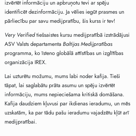
izvērtēt informāciju un apbruņotu tevi ar spēju
identificēt dezinformāciju. Ja vēlies iegūt prasmes un
pārliecību par savu medijpratību, šis kurss ir tev!
Very Verified
tiešsaistes kursu medijpratībā izstrādājusi
ASV Valsts departamenta
Baltijas Medijpratības
programma, ko īsteno globālā attīstības un izglītības
organizācija IREX.
Lai uzturētu možumu, mums labi noder kafija. Tieši
tāpat, lai saglabātu prāta asumu un spēju izvērtēt
informāciju, mums nepieciešama kritiskā domāšana.
Kafija daudziem kļuvusi par ikdienas ieradumu, un mēs
uzskatām, ka par tādu pašu ieradumu vajadzētu kļūt arī
medijpratībai.