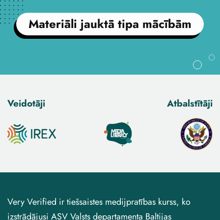
Materiāli jauktā tipa mācībām
Veidotāji
Atbalstītāji
Very Verified ir tiešsaistes medijpratības kurss, ko
izstrādājusi ASV Valsts departamenta Baltijas