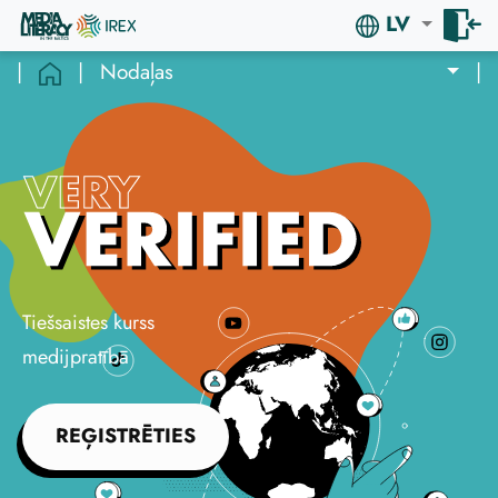
LV
|
|
Nodaļas
|
Tiešsaistes kurss
medijpratībā
REĢISTRĒTIES