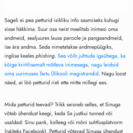
Sageli ei pea petturid isikliku info saamiseks kuhugi
sisse häkkima. Suur osa neist meelitab inimesi oma
andmeid, sealjuures lausa paroole ja pangaandmeid,
ise ära andma. Seda nimetatakse andmepüügiks,
inglise keeles
phishing
.
See võib juhtuda igaühega, ka
kõige kriitilisemalt mõtleva inimesega, nagu leidsid
oma uurimuses Tartu Ülikooli magistrandid.
Nagu loost
näed, ei löö petturid risti ette mitte millegi ees.
Mida petturid teevad? Trikk seisneb selles, et Sinuga
võtab ühendust keegi, keda Sa justkui tunned või
usaldad: Sinu pank, kolleeg või mõni suhtlusplatvorm
(näiteks Facebook). Petturid võtavad Sinuga ühendust