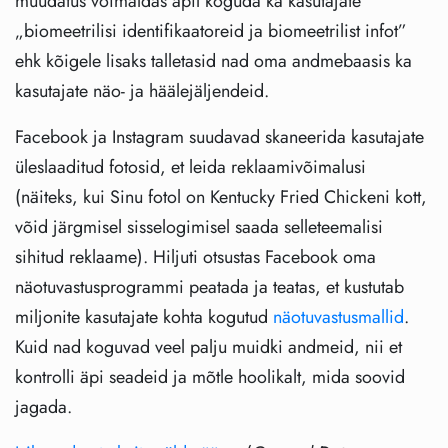
muudatus võimaldas äpil koguda ka kasutajate
„biomeetrilisi identifikaatoreid ja biomeetrilist infot”
ehk kõigele lisaks talletasid nad oma andmebaasis ka
kasutajate näo- ja häälejäljendeid.
Facebook ja Instagram suudavad skaneerida kasutajate
üleslaaditud fotosid, et leida reklaamivõimalusi
(näiteks, kui Sinu fotol on Kentucky Fried Chickeni kott,
võid järgmisel sisselogimisel saada selleteemalisi
sihitud reklaame). Hiljuti otsustas Facebook oma
näotuvastusprogrammi peatada ja teatas, et kustutab
miljonite kasutajate kohta kogutud
näotuvastusmallid
.
Kuid nad koguvad veel palju muidki andmeid, nii et
kontrolli äpi seadeid ja mõtle hoolikalt, mida soovid
jagada.