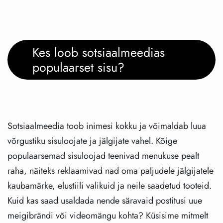
Kes loob sotsiaalmeedias
populaarset sisu?
Sotsiaalmeedia toob inimesi kokku ja võimaldab luua
võrgustiku sisuloojate ja jälgijate vahel. Kõige
populaarsemad sisuloojad teenivad menukuse pealt
raha, näiteks reklaamivad nad oma paljudele jälgijatele
kaubamärke, elustiili valikuid ja neile saadetud tooteid.
Kuid kas saad usaldada nende säravaid postitusi uue
meigibrändi või videomängu kohta? Küsisime mitmelt