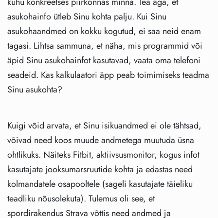
kuhu konkreetses piirkonnas minna. Tea aga, et
asukohainfo ütleb Sinu kohta palju. Kui Sinu
asukohaandmed on kokku kogutud, ei saa neid enam
tagasi. Lihtsa sammuna, et näha, mis programmid või
äpid Sinu asukohainfot kasutavad, vaata oma telefoni
seadeid. Kas kalkulaatori äpp peab toimimiseks teadma
Sinu asukohta?
Kuigi võid arvata, et Sinu isikuandmed ei ole tähtsad,
võivad need koos muude andmetega muutuda üsna
ohtlikuks. Näiteks Fitbit, aktiivsusmonitor, kogus infot
kasutajate jooksumarsruutide kohta ja edastas need
kolmandatele osapooltele (sageli kasutajate täieliku
teadliku nõusolekuta). Tulemus oli see, et
spordirakendus Strava võttis need andmed ja