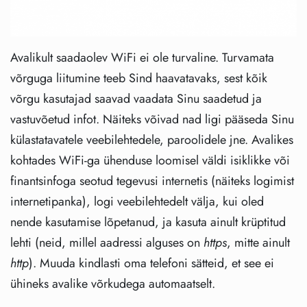
Avalikult saadaolev WiFi ei ole turvaline. Turvamata
võrguga liitumine teeb Sind haavatavaks, sest kõik
võrgu kasutajad saavad vaadata Sinu saadetud ja
vastuvõetud infot. Näiteks võivad nad ligi pääseda Sinu
külastatavatele veebilehtedele, paroolidele jne. Avalikes
kohtades WiFi-ga ühenduse loomisel väldi isiklikke või
finantsinfoga seotud tegevusi internetis (näiteks logimist
internetipanka), logi veebilehtedelt välja, kui oled
nende kasutamise lõpetanud, ja kasuta ainult krüptitud
lehti (neid, millel aadressi alguses on
https
, mitte ainult
http
). Muuda kindlasti oma telefoni sätteid, et see ei
ühineks avalike võrkudega automaatselt.