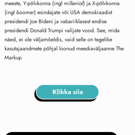
meeste, Y-põlvkonna (ingl
millenial
) ja X-põlvkonna
(ingl
boomer
) esindajate või USA demokraadist
presidendi Joe Bideni ja vabariiklasest endise
presidendi Donald Trumpi valijate vood. See, mida
näed, ei ole väljamõeldis, vaid selle on tegelike
kasutajaandmete põhjal loonud meediaväljaanne The
Markup
Klikka siia