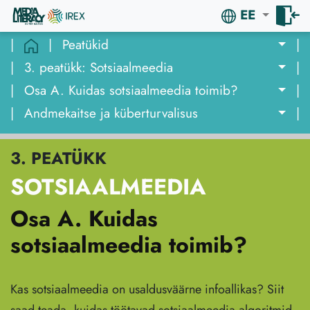
EE
|
|
Peatükid
|
|
3. peatükk: Sotsiaalmeedia
|
|
Osa A. Kuidas sotsiaalmeedia toimib?
|
|
Andmekaitse ja küberturvalisus
|
3. PEATÜKK
SOTSIAALMEEDIA
Osa A. Kuidas
sotsiaalmeedia toimib?
Kas sotsiaalmeedia on usaldusväärne infoallikas? Siit