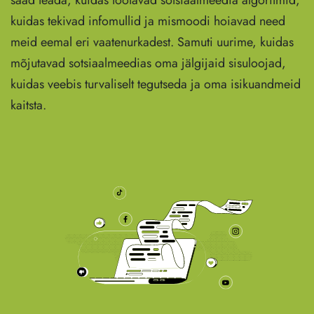
saad teada, kuidas töötavad sotsiaalmeedia algoritmid,
kuidas tekivad infomullid ja mismoodi hoiavad need
meid eemal eri vaatenurkadest. Samuti uurime, kuidas
mõjutavad sotsiaalmeedias oma jälgijaid sisuloojad,
kuidas veebis turvaliselt tegutseda ja oma isikuandmeid
kaitsta.