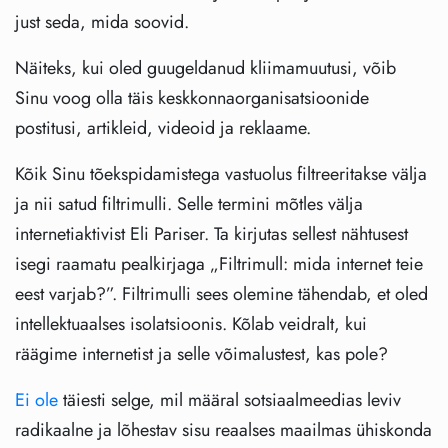
just seda, mida soovid.
Näiteks, kui oled guugeldanud kliimamuutusi, võib
Sinu voog olla täis keskkonnaorganisatsioonide
postitusi, artikleid, videoid ja reklaame.
Kõik Sinu tõekspidamistega vastuolus filtreeritakse välja
ja nii satud filtrimulli. Selle termini mõtles välja
internetiaktivist Eli Pariser. Ta kirjutas sellest nähtusest
isegi raamatu pealkirjaga „Filtrimull: mida internet teie
eest varjab?”. Filtrimulli sees olemine tähendab, et oled
intellektuaalses isolatsioonis. Kõlab veidralt, kui
räägime internetist ja selle võimalustest, kas pole?
Ei ole
täiesti selge, mil määral sotsiaalmeedias leviv
radikaalne ja lõhestav sisu reaalses maailmas ühiskonda