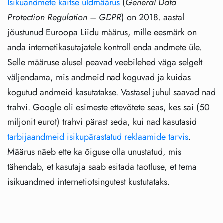
Isikuandmete kaitse üldmäärus
(
General Data
Protection Regulation – GDPR
) on 2018. aastal
jõustunud Euroopa Liidu määrus, mille eesmärk on
anda internetikasutajatele kontroll enda andmete üle.
Selle määruse alusel peavad veebilehed väga selgelt
väljendama, mis andmeid nad koguvad ja kuidas
kogutud andmeid kasutatakse. Vastasel juhul saavad nad
trahvi. Google oli esimeste ettevõtete seas, kes sai (50
miljonit eurot) trahvi pärast seda, kui nad kasutasid
tarbijaandmeid isikupärastatud reklaamide tarvis
.
Määrus näeb ette ka õiguse olla unustatud, mis
tähendab, et kasutaja saab esitada taotluse, et tema
isikuandmed internetiotsingutest kustutataks.