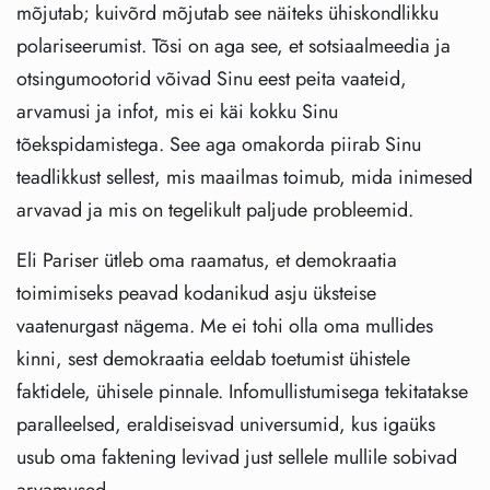
mõjutab; kuivõrd mõjutab see näiteks ühiskondlikku
polariseerumist. Tõsi on aga see, et sotsiaalmeedia ja
otsingumootorid võivad Sinu eest peita vaateid,
arvamusi ja infot, mis ei käi kokku Sinu
tõekspidamistega. See aga omakorda piirab Sinu
teadlikkust sellest, mis maailmas toimub, mida inimesed
arvavad ja mis on tegelikult paljude probleemid.
Eli Pariser ütleb oma raamatus, et demokraatia
toimimiseks peavad kodanikud asju üksteise
vaatenurgast nägema. Me ei tohi olla oma mullides
kinni, sest demokraatia eeldab toetumist ühistele
faktidele, ühisele pinnale. Infomullistumisega tekitatakse
paralleelsed, eraldiseisvad universumid, kus igaüks
usub oma faktening levivad just sellele mullile sobivad
arvamused.