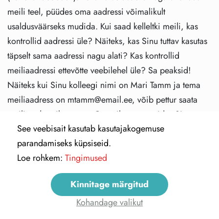
meili teel, püüdes oma aadressi võimalikult
usaldusväärseks mudida. Kui saad kelleltki meili, kas
kontrollid aadressi üle? Näiteks, kas Sinu tuttav kasutas
täpselt sama aadressi nagu alati? Kas kontrollid
meiliaadressi ettevõtte veebilehel üle? Sa peaksid!
Näiteks kui Sinu kolleegi nimi on Mari Tamm ja tema
meiliaadress on mtamm@email.ee, võib pettur saata
meili aadressilt m.tamm@email.ee, mängides Sinu
See veebisait kasutab kasutajakogemuse
tuttavat Marit.
parandamiseks küpsiseid.
Seejärel rõhub pettur asjade kiireloomulisusele.
Loe rohkem:
Tingimused
Kõigega on kiire! Miks? Nende eesmärk on panna Sind
kiiresti tegutsema, sest kui ajasurve on peal, takerdub
Kinnitage märgitud
Sinu kriitiline mõtlemine. Näiteks võid saada näiliselt
Kohandage valikut
Instagramist saadetud e-kirja, kus öeldakse, et keegi on