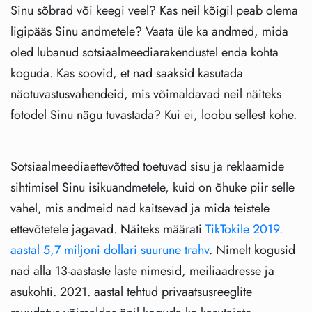
Sinu sõbrad või keegi veel? Kas neil kõigil peab olema
ligipääs Sinu andmetele? Vaata üle ka andmed, mida
oled lubanud sotsiaalmeediarakendustel enda kohta
koguda. Kas soovid, et nad saaksid kasutada
näotuvastusvahendeid, mis võimaldavad neil näiteks
fotodel Sinu nägu tuvastada? Kui ei, loobu sellest kohe.
Sotsiaalmeediaettevõtted toetuvad sisu ja reklaamide
sihtimisel Sinu isikuandmetele, kuid on õhuke piir selle
vahel, mis andmeid nad kaitsevad ja mida teistele
ettevõtetele jagavad. Näiteks määrati
TikTokile 2019.
aastal 5,7 miljoni dollari suurune trahv
. Nimelt kogusid
nad alla 13-aastaste laste nimesid, meiliaadresse ja
asukohti. 2021. aastal tehtud privaatsusreeglite