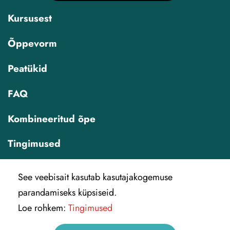
Kursusest
Õppevorm
Peatükid
FAQ
Kombineeritud õpe
Tingimused
See veebisait kasutab kasutajakogemuse
parandamiseks küpsiseid.
Loe rohkem:
Tingimused
IREX