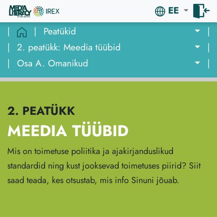
EE
|
|
Peatükid
|
|
2. peatükk: Meedia tüübid
|
|
Osa A. Omanikud
|
2. PEATÜKK
MEEDIA TÜÜBID
Mis on toimetuse poliitika ja ajakirjanduslikud
standardid ning kust jooksevad toimetuses piirid? Siit
saad teada, kes otsustab, mis info Sinuni jõuab.