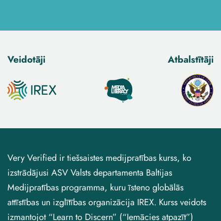
Veidotāji
Atbalstītāji
Very Verified ir tiešsaistes medijpratības kurss, ko
izstrādājusi ASV Valsts departamenta Baltijas
Medijpratības programma, kuru īsteno globālās
attīstības un izglītības organizācija IREX. Kurss veidots
izmantojot “Learn to Discern” (“Iemācies atpazīt”)