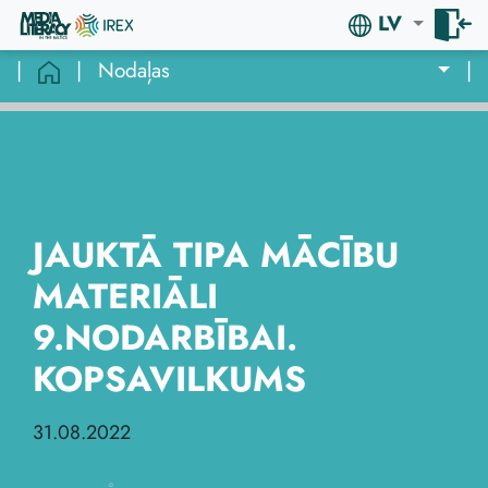
LV
|
|
Nodaļas
|
JAUKTĀ TIPA MĀCĪBU
MATERIĀLI
9.NODARBĪBAI.
KOPSAVILKUMS
31.08.2022