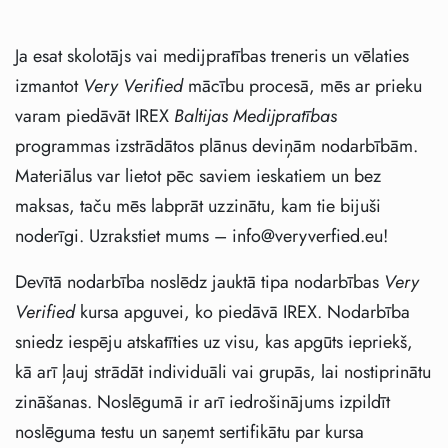
Ja esat skolotājs vai medijpratības treneris un vēlaties
izmantot
Very Verified
mācību procesā, mēs ar prieku
varam piedāvāt IREX
Baltijas Medijpratības
programmas izstrādātos plānus deviņām nodarbībām.
Materiālus var lietot pēc saviem ieskatiem un bez
maksas, taču mēs labprāt uzzinātu, kam tie bijuši
noderīgi. Uzrakstiet mums – info@veryverfied.eu!
Devītā nodarbība noslēdz jauktā tipa nodarbības
Very
Verified
kursa apguvei, ko piedāvā IREX. Nodarbība
sniedz iespēju atskatīties uz visu, kas apgūts iepriekš,
kā arī ļauj strādāt individuāli vai grupās, lai nostiprinātu
zināšanas. Noslēgumā ir arī iedrošinājums izpildīt
noslēguma testu un saņemt sertifikātu par kursa