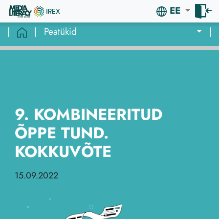
EE
|
|
Peatükid
|
9. KOMBINEERITUD
ÕPPE TUND.
KOKKUVÕTE
15.09.2022