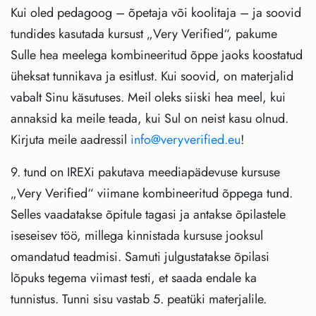
Kui oled pedagoog – õpetaja või koolitaja – ja soovid
tundides kasutada kursust „Very Verified“, pakume
Sulle hea meelega kombineeritud õppe jaoks koostatud
üheksat tunnikava ja esitlust. Kui soovid, on materjalid
vabalt Sinu käsutuses. Meil oleks siiski hea meel, kui
annaksid ka meile teada, kui Sul on neist kasu olnud.
Kirjuta meile aadressil
info@veryverified.eu
!
9. tund on IREXi pakutava meediapädevuse kursuse
„Very Verified“ viimane kombineeritud õppega tund.
Selles vaadatakse õpitule tagasi ja antakse õpilastele
iseseisev töö, millega kinnistada kursuse jooksul
omandatud teadmisi. Samuti julgustatakse õpilasi
lõpuks tegema viimast testi, et saada endale ka
tunnistus. Tunni sisu vastab 5. peatüki materjalile.