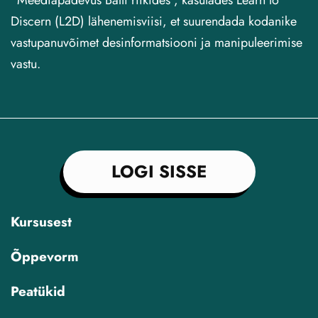
“Meediapädevus Balti riikides”, kasutades Learn to
Discern (L2D) lähenemisviisi, et suurendada kodanike
vastupanuvõimet desinformatsiooni ja manipuleerimise
vastu.
LOGI SISSE
Kursusest
Õppevorm
Peatükid