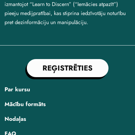
izmantojot “Learn to Discern” (“Iemācies atpazīt”)
pieeju medijpratībai, kas stiprina iedzīvotāju noturību
pret dezinformāciju un manipulāciju.
REĢISTRĒTIES
Par kursu
Mācību formāts
Nodaļas
FAQ