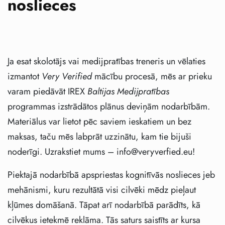
noslieces
Ja esat skolotājs vai medijpratības treneris un vēlaties
izmantot
Very Verified
mācību procesā, mēs ar prieku
varam piedāvāt IREX
Baltijas Medijpratības
programmas izstrādātos plānus deviņām nodarbībām.
Materiālus var lietot pēc saviem ieskatiem un bez
maksas, taču mēs labprāt uzzinātu, kam tie bijuši
noderīgi. Uzrakstiet mums – info@veryverfied.eu!
Piektajā nodarbībā apspriestas kognitīvās noslieces jeb
mehānismi, kuru rezultātā visi cilvēki mēdz pieļaut
kļūmes domāšanā. Tāpat arī nodarbībā parādīts, kā
cilvēkus ietekmē reklāma. Tās saturs saistīts ar kursa