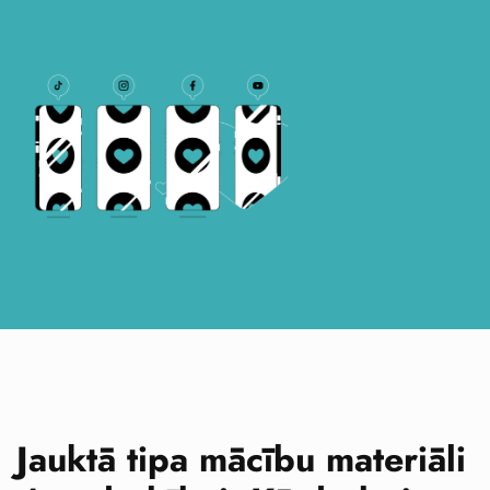
Jauktā tipa mācību materiāli