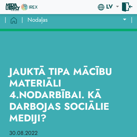
LV
|
|
Nodaļas
|
JAUKTĀ TIPA MĀCĪBU
MATERIĀLI
4.NODARBĪBAI. KĀ
DARBOJAS SOCIĀLIE
MEDIJI?
30.08.2022