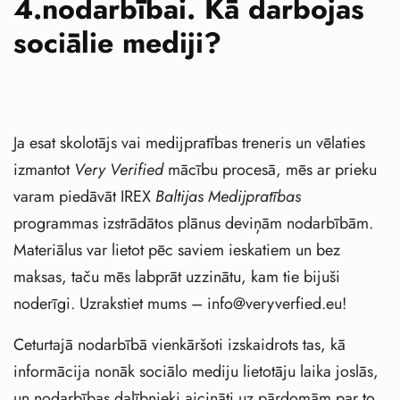
4.nodarbībai. Kā darbojas
sociālie mediji?
Ja esat skolotājs vai medijpratības treneris un vēlaties
izmantot
Very Verified
mācību procesā, mēs ar prieku
varam piedāvāt IREX
Baltijas Medijpratības
programmas izstrādātos plānus deviņām nodarbībām.
Materiālus var lietot pēc saviem ieskatiem un bez
maksas, taču mēs labprāt uzzinātu, kam tie bijuši
noderīgi. Uzrakstiet mums – info@veryverfied.eu!
Ceturtajā nodarbībā vienkāršoti izskaidrots tas, kā
informācija nonāk sociālo mediju lietotāju laika joslās,
un nodarbības dalībnieki aicināti uz pārdomām par to,