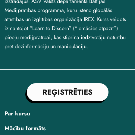
izstrādājusi ASV Valsts departamenta Baltijas
Medijpratības programma, kuru īsteno globālās
attīstības un izglītības organizācija IREX. Kurss veidots
izmantojot “Learn to Discern” (“Iemācies atpazīt”)
pieeju medijpratībai, kas stiprina iedzīvotāju noturību
pret dezinformāciju un manipulāciju.
REĢISTRĒTIES
Par kursu
Mācību formāts