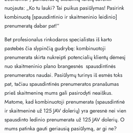
nuojauta: „Ko tu lauki? Tai puikus pasiūlymas! Pasirink
kombinuotą [spausdintinio ir skaitmeninio leidinio]
prenumeratą dabar pat!“
Bet profesionalus rinkodaros specialistas iš karto
pastebės čia slypinčią gudrybę: kombinuotoji
prenumerata skirta nukreipti potencialių klientų dėmesį
nuo skaitmeninio plano brangesnės spausdintinės
prenumeratos naudai. Pasiūlymų turinys iš esmės toks
pat, tačiau spausdintinės prenumeratos pranašumas
prieš skaitmeninę mums gali pasirodyti neaiškus.
Matome, kad kombinuotoji prenumerata (spausdintinė
ir skaitmeninė už 125 JAV dolerių) yra geresnė nei vien
spausdinto ledinio prenumerata už 125 JAV dolerių. O
mums patinka gauti geriausią pasiūlymą, ar gi ne?