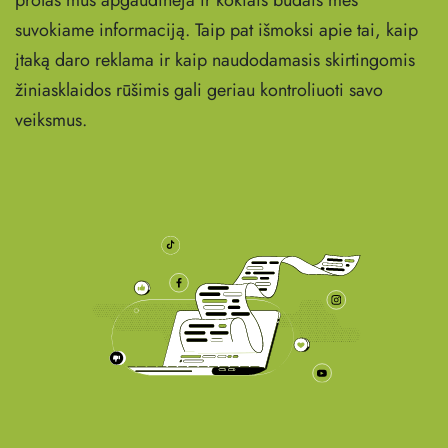
protas mus apgaudinėja ir kokiais būdais mes
suvokiame informaciją. Taip pat išmoksi apie tai, kaip
įtaką daro reklama ir kaip naudodamasis skirtingomis
žiniasklaidos rūšimis gali geriau kontroliuoti savo
veiksmus.