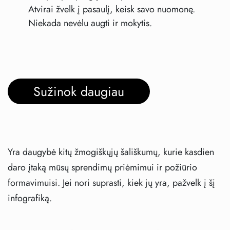
Atvirai žvelk į pasaulį, keisk savo nuomonę.
Niekada nevėlu augti ir mokytis.
Sužinok daugiau
Yra daugybė kitų žmogiškųjų šališkumų, kurie kasdien
daro įtaką mūsų sprendimų priėmimui ir požiūrio
formavimuisi. Jei nori suprasti, kiek jų yra, pažvelk į šį
infografiką.