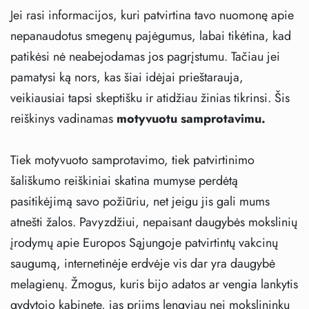
Jei rasi informacijos, kuri patvirtina tavo nuomonę apie
nepanaudotus smegenų pajėgumus, labai tikėtina, kad
patikėsi nė neabejodamas jos pagrįstumu. Tačiau jei
pamatysi ką nors, kas šiai idėjai prieštarauja,
veikiausiai tapsi skeptišku ir atidžiau žinias tikrinsi. Šis
reiškinys vadinamas
motyvuotu samprotavimu.
Tiek motyvuoto samprotavimo, tiek patvirtinimo
šališkumo reiškiniai skatina mumyse perdėtą
pasitikėjimą savo požiūriu, net jeigu jis gali mums
atnešti žalos. Pavyzdžiui, nepaisant daugybės mokslinių
įrodymų apie Europos Sąjungoje patvirtintų vakcinų
saugumą, internetinėje erdvėje vis dar yra daugybė
melagienų. Žmogus, kuris bijo adatos ar vengia lankytis
gydytojo kabinete, jas priims lengviau nei mokslininkų