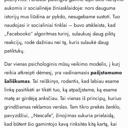
aukomis ir socialinėje žiniasklaidoje: nors dauguma
istorijų mus liūdina ar pykdo, nesugebame sustoti. Tuo
naudojasi ir socialiniai tinklai – buvo atskleista, kad
„Facebooko“ algoritmas turinį, sulaukusį daug piktų
reakcijų, rodė dažniau nei tą, kuris sulaukė daug
patiktukų.
Dar vienas psichologinis mūsų veikimo modelis, į kurį
reikia atkreipti dėmesį, yra vadinamasis
pažįstamumo
šališkumas
. Tai reiškinys, rodantis, kad labiau esame
linkę pasitikėti ar tikėti tuo, ką atpažįstame, ką esame
matę ar girdėję anksčiau. Tai vienas iš principų, kuriuo
grindžiamas reklamos verslas. Tam tikro prekės ženklo,
pavyzdžiui, „Nescafe“, žinojimas sukuria prielaidą,
kad būtent šio gamintojo kavą rinksitės kitą kartą, kai