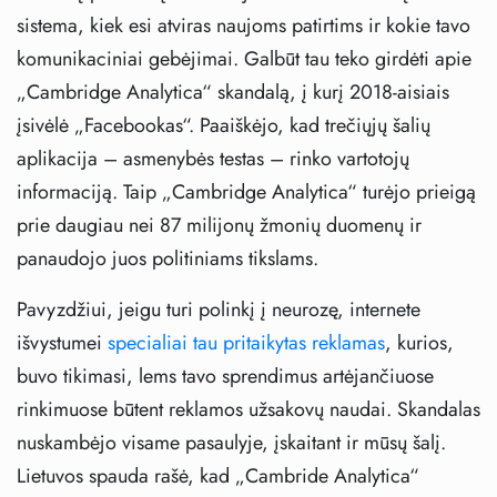
sistema, kiek esi atviras naujoms patirtims ir kokie tavo
komunikaciniai gebėjimai. Galbūt tau teko girdėti apie
„Cambridge Analytica“ skandalą, į kurį 2018-aisiais
įsivėlė „Facebookas“. Paaiškėjo, kad trečiųjų šalių
aplikacija – asmenybės testas – rinko vartotojų
informaciją. Taip „Cambridge Analytica“ turėjo prieigą
prie daugiau nei 87 milijonų žmonių duomenų ir
panaudojo juos politiniams tikslams.
Pavyzdžiui, jeigu turi polinkį į neurozę, internete
išvystumei
specialiai tau pritaikytas reklamas
, kurios,
buvo tikimasi, lems tavo sprendimus artėjančiuose
rinkimuose būtent reklamos užsakovų naudai. Skandalas
nuskambėjo visame pasaulyje, įskaitant ir mūsų šalį.
Lietuvos spauda rašė, kad „Cambride Analytica“