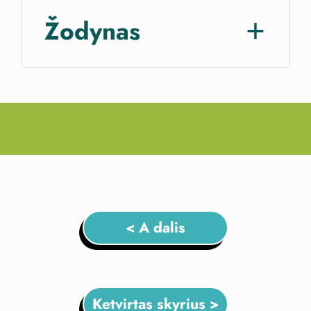
Žodynas
< A dalis
Ketvirtas skyrius >