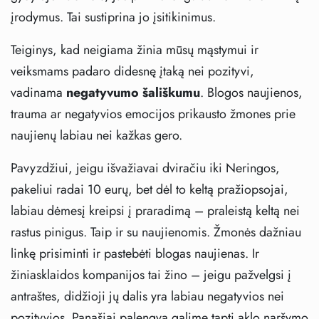
įrodymus. Tai sustiprina jo įsitikinimus.
Teiginys, kad neigiama žinia mūsų mąstymui ir
veiksmams padaro didesnę įtaką nei pozityvi,
vadinama
negatyvumo šališkumu
. Blogos naujienos,
trauma ar negatyvios emocijos prikausto žmones prie
naujienų labiau nei kažkas gero.
Pavyzdžiui, jeigu išvažiavai dviračiu iki Neringos,
pakeliui radai 10 eurų, bet dėl to keltą pražiopsojai,
labiau dėmesį kreipsi į praradimą – praleistą keltą nei
rastus pinigus. Taip ir su naujienomis. Žmonės dažniau
linkę prisiminti ir pastebėti blogas naujienas. Ir
žiniasklaidos kompanijos tai žino – jeigu pažvelgsi į
antraštes, didžioji jų dalis yra labiau negatyvios nei
pozityvios. Panašiai palengva galime tapti aklo naršymo