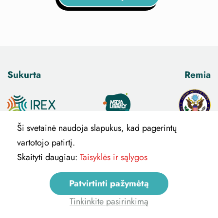
Sukurta
Remia
Ši svetainė naudoja slapukus, kad pagerintų
vartotojo patirtį.
Skaityti daugiau:
Taisyklės ir sąlygos
Very Verified: Nuotolinis medijų raštingumo kursas
Patvirtinti pažymėtą
parengtas JAV valstybės departamento “Medijų
raštingumas Baltijos šalyse” programos,
Tinkinkite pasirinkimą
administruojamos pasaulinės plėtros ir švietimo