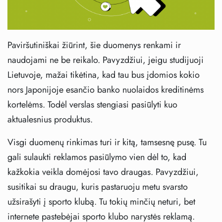
Paviršutiniškai žiūrint, šie duomenys renkami ir
naudojami ne be reikalo. Pavyzdžiui, jeigu studijuoji
Lietuvoje, mažai tikėtina, kad tau bus įdomios kokio
nors Japonijoje esančio banko nuolaidos kreditinėms
kortelėms. Todėl verslas stengiasi pasiūlyti kuo
aktualesnius produktus.
Visgi duomenų rinkimas turi ir kitą, tamsesnę pusę. Tu
gali sulaukti reklamos pasiūlymo vien dėl to, kad
kažkokia veikla domėjosi tavo draugas. Pavyzdžiui,
susitikai su draugu, kuris pastaruoju metu svarsto
užsirašyti į sporto klubą. Tu tokių minčių neturi, bet
internete pastebėjai sporto klubo narystės reklamą.