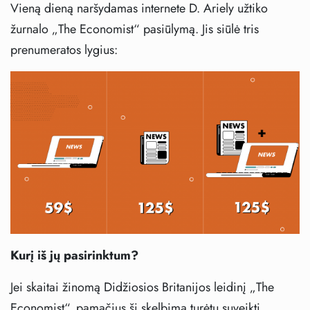
Vieną dieną naršydamas internete D. Ariely užtiko
žurnalo „The Economist“ pasiūlymą. Jis siūlė tris
prenumeratos lygius:
Kurį iš jų pasirinktum?
Jei skaitai žinomą Didžiosios Britanijos leidinį „The
Economist“, pamačius šį skelbimą turėtų suveikti