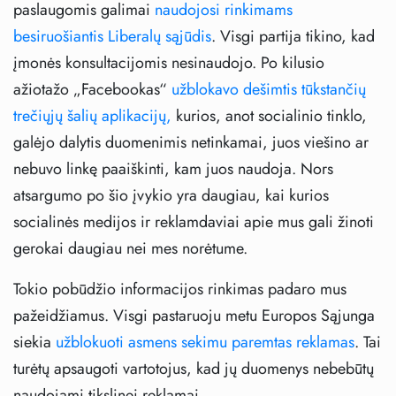
paslaugomis galimai
naudojosi rinkimams
besiruošiantis Liberalų sąjūdis
. Visgi partija tikino, kad
įmonės konsultacijomis nesinaudojo. Po kilusio
ažiotažo „Facebookas“
užblokavo dešimtis tūkstančių
trečiųjų šalių aplikacijų,
kurios, anot socialinio tinklo,
galėjo dalytis duomenimis netinkamai, juos viešino ar
nebuvo linkę paaiškinti, kam juos naudoja. Nors
atsargumo po šio įvykio yra daugiau, kai kurios
socialinės medijos ir reklamdaviai apie mus gali žinoti
gerokai daugiau nei mes norėtume.
Tokio pobūdžio informacijos rinkimas padaro mus
pažeidžiamus. Visgi pastaruoju metu Europos Sąjunga
siekia
užblokuoti asmens sekimu paremtas reklamas
. Tai
turėtų apsaugoti vartotojus, kad jų duomenys nebebūtų
naudojami tikslinei reklamai.