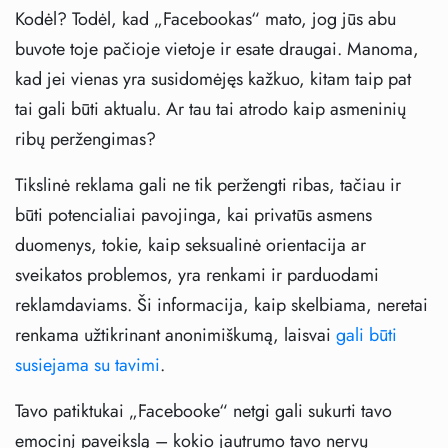
Kodėl? Todėl, kad „Facebookas“ mato, jog jūs abu
buvote toje pačioje vietoje ir esate draugai. Manoma,
kad jei vienas yra susidomėjęs kažkuo, kitam taip pat
tai gali būti aktualu. Ar tau tai atrodo kaip asmeninių
ribų peržengimas?
Tikslinė reklama gali ne tik peržengti ribas, tačiau ir
būti potencialiai pavojinga, kai privatūs asmens
duomenys, tokie, kaip seksualinė orientacija ar
sveikatos problemos, yra renkami ir parduodami
reklamdaviams. Ši informacija, kaip skelbiama, neretai
renkama užtikrinant anonimiškumą, laisvai
gali būti
susiejama su tavimi
.
Tavo patiktukai „Facebooke“ netgi gali sukurti tavo
emocinį paveikslą – kokio jautrumo tavo nervų