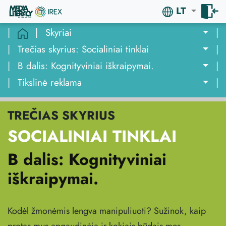
LT
|
|
Skyriai
|
|
Trečias skyrius: Socialiniai tinklai
|
|
B dalis: Kognityviniai iškraipymai.
|
|
Tikslinė reklama
|
TREČIAS SKYRIUS
SOCIALINIAI TINKLAI
B dalis: Kognityviniai
iškraipymai.
Kodėl žmonėmis lengva manipuliuoti? Sužinok, kaip