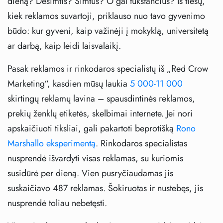
dieną? Dešimtis? Šimtus? O gal tūkstančius? Iš tiesų,
kiek reklamos suvartoji, priklauso nuo tavo gyvenimo
būdo: kur gyveni, kaip važinėji į mokyklą, universitetą
ar darbą, kaip leidi laisvalaikį.
Pasak reklamos ir rinkodaros specialistų iš „Red Crow
Marketing“, kasdien mūsų laukia
5 000-11 000
skirtingų reklamų lavina – spausdintinės reklamos,
prekių ženklų etiketės, skelbimai internete. Jei nori
apskaičiuoti tiksliai, gali pakartoti beprotišką
Rono
Marshallo eksperimentą
. Rinkodaros specialistas
nusprendė išvardyti visas reklamas, su kuriomis
susidūrė per dieną. Vien pusryčiaudamas jis
suskaičiavo 487 reklamas. Šokiruotas ir nustebęs, jis
nusprendė toliau nebetęsti.