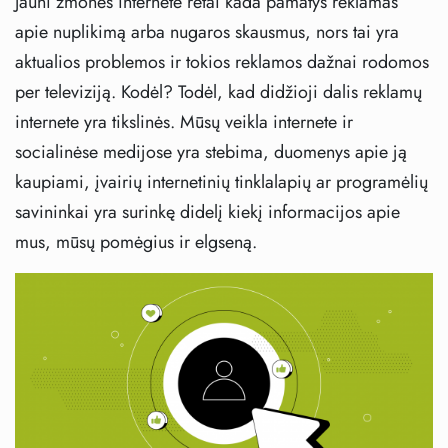
Jauni žmonės internete retai kada pamatys reklamas
apie nuplikimą arba nugaros skausmus, nors tai yra
aktualios problemos ir tokios reklamos dažnai rodomos
per televiziją. Kodėl? Todėl, kad didžioji dalis reklamų
internete yra tikslinės. Mūsų veikla internete ir
socialinėse medijose yra stebima, duomenys apie ją
kaupiami, įvairių internetinių tinklalapių ar programėlių
savininkai yra surinkę didelį kiekį informacijos apie
mus, mūsų pomėgius ir elgseną.