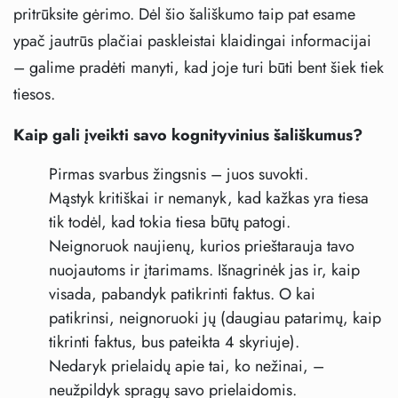
pritrūksite gėrimo. Dėl šio šališkumo taip pat esame
ypač jautrūs plačiai paskleistai klaidingai informacijai
– galime pradėti manyti, kad joje turi būti bent šiek tiek
tiesos.
Kaip gali įveikti savo kognityvinius šališkumus?
Pirmas svarbus žingsnis – juos suvokti.
Mąstyk kritiškai ir nemanyk, kad kažkas yra tiesa
tik todėl, kad tokia tiesa būtų patogi.
Neignoruok naujienų, kurios prieštarauja tavo
nuojautoms ir įtarimams. Išnagrinėk jas ir, kaip
visada, pabandyk patikrinti faktus. O kai
patikrinsi, neignoruoki jų (daugiau patarimų, kaip
tikrinti faktus, bus pateikta 4 skyriuje).
Nedaryk prielaidų apie tai, ko nežinai, –
neužpildyk spragų savo prielaidomis.