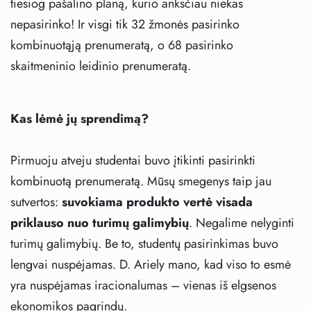
tiesiog pašalino planą, kurio anksčiau niekas
nepasirinko! Ir visgi tik 32 žmonės pasirinko
kombinuotąją prenumeratą, o 68 pasirinko
skaitmeninio leidinio prenumeratą.
Kas lėmė jų sprendimą?
Pirmuoju atveju studentai buvo įtikinti pasirinkti
kombinuotą prenumeratą. Mūsų smegenys taip jau
sutvertos:
suvokiama produkto vertė visada
priklauso nuo turimų galimybių
. Negalime nelyginti
turimų galimybių. Be to, studentų pasirinkimas buvo
lengvai nuspėjamas. D. Ariely mano, kad viso to esmė
yra nuspėjamas iracionalumas – vienas iš elgsenos
ekonomikos pagrindų.