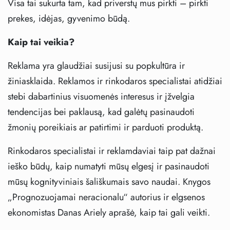
Visa tai sukurta tam, kad priverstų mus pirkti – pirkti
prekes, idėjas, gyvenimo būdą.
Kaip tai veikia?
Reklama yra glaudžiai susijusi su popkultūra ir
žiniasklaida. Reklamos ir rinkodaros specialistai atidžiai
stebi dabartinius visuomenės interesus ir įžvelgia
tendencijas bei paklausą, kad galėtų pasinaudoti
žmonių poreikiais ar patirtimi ir parduoti produktą.
Rinkodaros specialistai ir reklamdaviai taip pat dažnai
ieško būdų, kaip numatyti mūsų elgesį ir pasinaudoti
mūsų kognityviniais šališkumais savo naudai. Knygos
„Prognozuojamai neracionalu“ autorius ir elgsenos
ekonomistas Danas Ariely aprašė, kaip tai gali veikti.