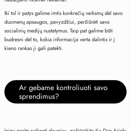
Iki tol ir patys galime imtis konkrečių veiksmų dėl savo
duomenų apsaugos, pavyzdžiui, peržiūrėti savo
socialinių medijų nustatymus. Taip pat galime būti
budresni dėl to, kokia informacija verta dalintis ir į
kieno rankas ji gali patekti.
Ar gebame kontroliuoti savo
sprendimus?
Jeigu norite sužinoti daugiau, pažiūrėkite šią Dan Ariely