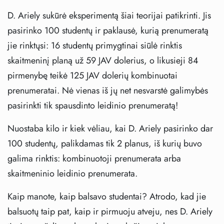
D. Ariely sukūrė eksperimentą šiai teorijai patikrinti. Jis
pasirinko 100 studentų ir paklausė, kurią prenumeratą
jie rinktųsi: 16 studentų primygtinai siūlė rinktis
skaitmeninį planą už 59 JAV dolerius, o likusieji 84
pirmenybę teikė 125 JAV dolerių kombinuotai
prenumeratai. Nė vienas iš jų net nesvarstė galimybės
pasirinkti tik spausdinto leidinio prenumeratą!
Nuostaba kilo ir kiek vėliau, kai D. Ariely pasirinko dar
100 studentų, palikdamas tik 2 planus, iš kurių buvo
galima rinktis: kombinuotoji prenumerata arba
skaitmeninio leidinio prenumerata.
Kaip manote, kaip balsavo studentai? Atrodo, kad jie
balsuotų taip pat, kaip ir pirmuoju atveju, nes D. Ariely