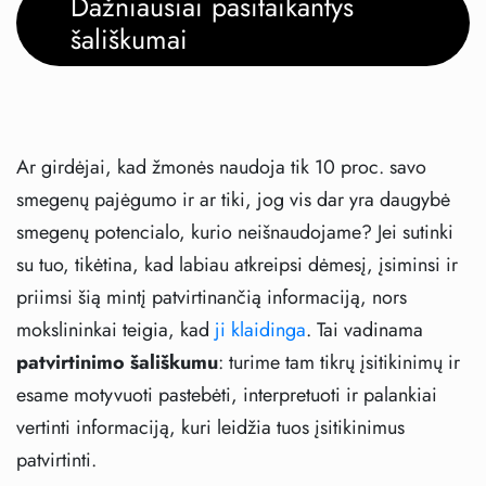
Dažniausiai pasitaikantys
šališkumai
Ar girdėjai, kad žmonės naudoja tik 10 proc. savo
smegenų pajėgumo ir ar tiki, jog vis dar yra daugybė
smegenų potencialo, kurio neišnaudojame? Jei sutinki
su tuo, tikėtina, kad labiau atkreipsi dėmesį, įsiminsi ir
priimsi šią mintį patvirtinančią informaciją, nors
mokslininkai teigia, kad
ji klaidinga
. Tai vadinama
patvirtinimo šališkumu
: turime tam tikrų įsitikinimų ir
esame motyvuoti pastebėti, interpretuoti ir palankiai
vertinti informaciją, kuri leidžia tuos įsitikinimus
patvirtinti.