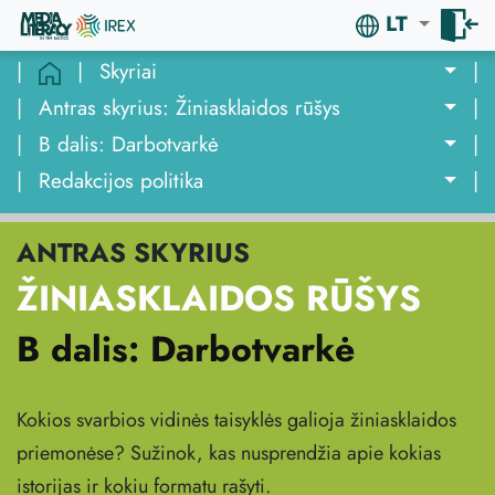
LT
|
|
Skyriai
|
|
Antras skyrius: Žiniasklaidos rūšys
|
|
B dalis: Darbotvarkė
|
|
Redakcijos politika
|
ANTRAS SKYRIUS
ŽINIASKLAIDOS RŪŠYS
B dalis: Darbotvarkė
Kokios svarbios vidinės taisyklės galioja žiniasklaidos
priemonėse? Sužinok, kas nusprendžia apie kokias
istorijas ir kokiu formatu rašyti.