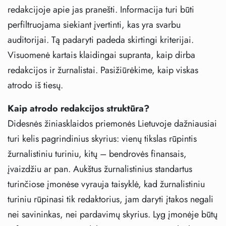
redakcijoje apie jas pranešti. Informacija turi būti
perfiltruojama siekiant įvertinti, kas yra svarbu
auditorijai. Tą padaryti padeda skirtingi kriterijai.
Visuomenė kartais klaidingai supranta, kaip dirba
redakcijos ir žurnalistai. Pasižiūrėkime, kaip viskas
atrodo iš tiesų.
Kaip atrodo redakcijos struktūra?
Didesnės žiniasklaidos priemonės Lietuvoje dažniausiai
turi kelis pagrindinius skyrius: vienų tikslas rūpintis
žurnalistiniu turiniu, kitų – bendrovės finansais,
įvaizdžiu ar pan. Aukštus žurnalistinius standartus
turinčiose įmonėse vyrauja taisyklė, kad žurnalistiniu
turiniu rūpinasi tik redaktorius, jam daryti įtakos negali
nei savininkas, nei pardavimų skyrius. Lyg įmonėje būtų