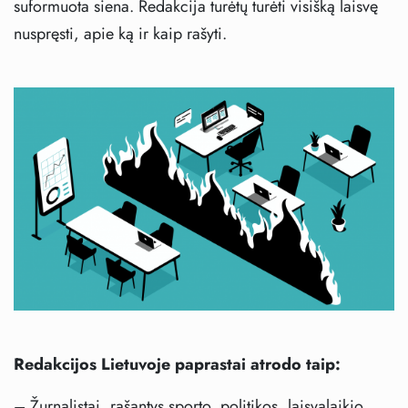
suformuota siena. Redakcija turėtų turėti visišką laisvę
nuspręsti, apie ką ir kaip rašyti.
Redakcijos Lietuvoje paprastai atrodo taip:
– Žurnalistai, rašantys sporto, politikos, laisvalaikio,