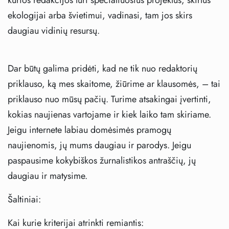
kurios redakcijos turi specialiuosius projektus, skirtus
ekologijai arba švietimui, vadinasi, tam jos skirs
daugiau vidinių resursų.
Dar būtų galima pridėti, kad ne tik nuo redaktorių
priklauso, ką mes skaitome, žiūrime ar klausomės, – tai
priklauso nuo mūsų pačių. Turime atsakingai įvertinti,
kokias naujienas vartojame ir kiek laiko tam skiriame.
Jeigu internete labiau domėsimės pramogų
naujienomis, jų mums daugiau ir parodys. Jeigu
paspausime kokybiškos žurnalistikos antraščių, jų
daugiau ir matysime.
Šaltiniai:
Kai kurie kriterijai atrinkti remiantis: