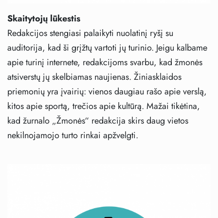
Skaitytojų lūkestis
Redakcijos stengiasi palaikyti nuolatinį ryšį su
auditorija, kad ši grįžtų vartoti jų turinio. Jeigu kalbame
apie turinį internete, redakcijoms svarbu, kad žmonės
atsiverstų jų skelbiamas naujienas. Žiniasklaidos
priemonių yra įvairių: vienos daugiau rašo apie verslą,
kitos apie sportą, trečios apie kultūrą. Mažai tikėtina,
kad žurnalo „Žmonės“ redakcija skirs daug vietos
nekilnojamojo turto rinkai apžvelgti.