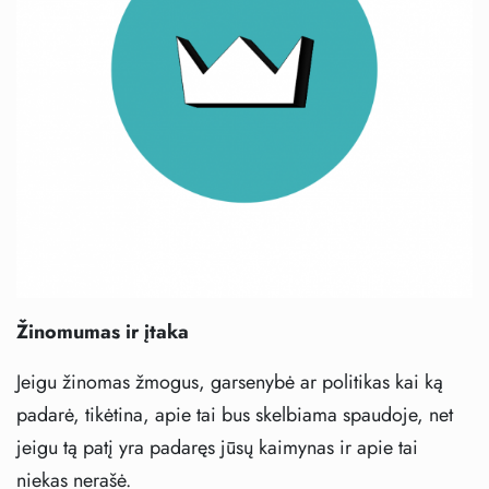
Žinomumas ir įtaka
Jeigu žinomas žmogus, garsenybė ar politikas kai ką
padarė, tikėtina, apie tai bus skelbiama spaudoje, net
jeigu tą patį yra padaręs jūsų kaimynas ir apie tai
niekas nerašė.