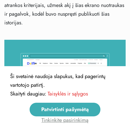
atrankos kriterijais, užmesk akį į šias ekrano nuotraukas
ir pagalvok, kodėl buvo nuspręsti publikuoti šias
istorijas.
Ši svetainė naudoja slapukus, kad pagerintų
Previous
Next
vartotojo patirtį.
Skaityti daugiau:
Taisyklės ir sąlygos
Patvirtinti pažymėtą
Tinkinkite pasirinkimą