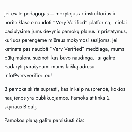
Jei esate pedagogas – mokytojas ar instruktorius ir
norite klasėje naudoti “Very Verified” platformą, mielai
pasiūlysime jums devynis pamokų planus ir pristatymus,
kuriuos parengėme mišraus mokymosi sesijoms. Jei
ketinate pasinaudoti “Very Verified” medžiaga, mums
būtų malonu sužinoti kas buvo naudinga. Tai galite
padaryti parašydami mums laišką adresu
info@veryverified.eu!
3 pamoka skirta suprasti, kas ir kaip nusprendė, kokios
naujienos yra publikuojamos. Pamoka atitinka 2
skyriaus B dalį.
Pamokos planą galite parsisiųsti čia: