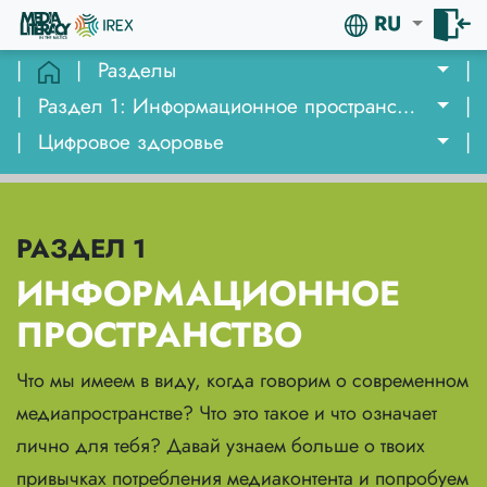
RU
|
|
Разделы
|
|
Раздел 1: Информационное пространство
|
|
Цифровое здоровье
|
РАЗДЕЛ 1
ИНФОРМАЦИОННОЕ
ПРОСТРАНСТВО
Что мы имеем в виду, когда говорим о современном
медиапространстве? Что это такое и что означает
лично для тебя? Давай узнаем больше о твоих
привычках потребления медиаконтента и попробуем