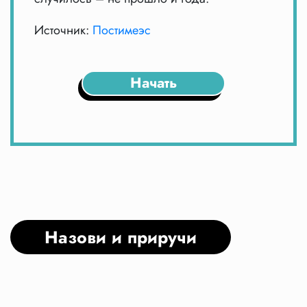
Источник:
Постимеэс
Начать
Назови и приручи